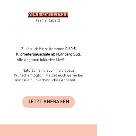
949 € statt 1.173
€
(224 € Ra
batt)
Zusätzlich hinzu kommen
0,60 €
Kilometerpauschale ab Nürnberg Süd.
Alle Angaben inklusive MwSt.
Individue
lle
Natürlich sind auch individuelle
Wünsche
möglich. Meldet euch gerne bei
mir für ein unverbindliches Angebot.
bei
JETZT ANFRAGEN