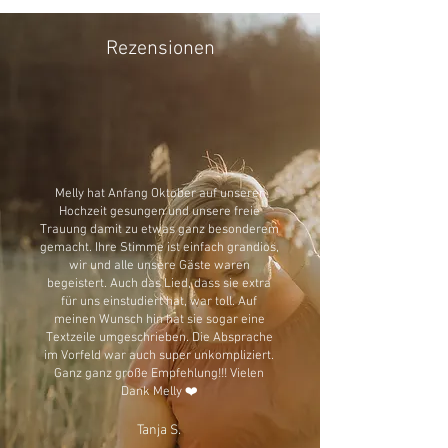
Rezensionen
Melly hat Anfang Oktober auf unserer
Hochzeit gesungen und unsere freie
Trauung damit zu etwas ganz besonderem
gemacht. Ihre Stimme ist einfach grandios,
wir und alle unsere Gäste waren
begeistert. Auch das Lied, dass sie extra
für uns einstudiert hat, war toll. Auf
meinen Wunsch hin hat sie sogar eine
Textzeile umgeschrieben. Die Absprache
im Vorfeld war auch super unkompliziert.
Ganz ganz große Empfehlung!!! Vielen
Dank Melly ❤️
Tanja S.