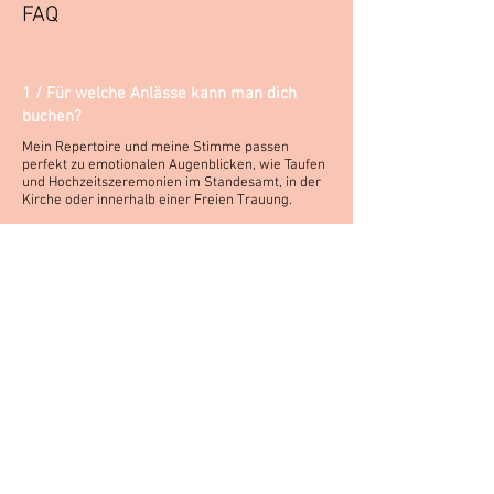
FAQ
1 / Für welche Anlässe kann man dich
buchen?
Mein Repertoire und meine Stimme passen
perfekt zu emotionalen Augenblicken, wie Taufen
und Hochzeitszeremonien im Standesamt, in der
Kirche oder innerhalb einer Freien Trauung.
Neben Hochzeitsliedern und Taufliedern, habe ich
aber auch jede Menge ausgewählte Perlen der
Popularmusik von heute und aus den
vergangenen Jahrzehnten im Repertoire, die
stimmungsvoll aber unaufdringlich perfekt zum
Sektempfang, Kaffee nach der Trauung oder zu
einer gediegenen Geburtstagsfeier passen.
2 / Wie viele Lieder wähle ich aus?
Grundsätzlich dürft ihr so viele Lieder aus meiner
Repertoireliste wählen, wie ihr möchtet. Dennoch
ist es natürlich so, dass je nach Feierlichkeit, eine
bestimmte Anzahl an Liedern sinnvoll ist.